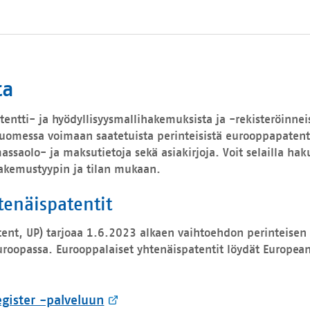
ta
tentti- ja hyödyllisyysmallihakemuksista ja -rekisteröinnei
Suomessa voimaan saatetuista perinteisistä eurooppapatente
assaolo- ja maksutietoja sekä asiakirjoja. Voit selailla haku
hakemustyypin ja tilan mukaan.
tenäispatentit
atent, UP) tarjoaa 1.6.2023 alkaen vaihtoehdon perinteisen
roopassa. Eurooppalaiset yhtenäispatentit löydät European
egister -palveluun