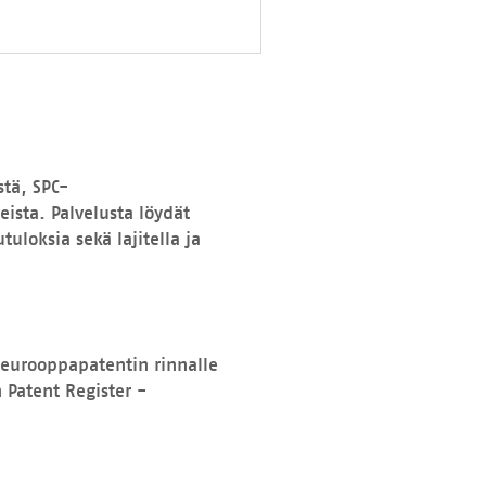
stä, SPC-
ista. Palvelusta löydät
tuloksia sekä lajitella ja
 eurooppapatentin rinnalle
 Patent Register -