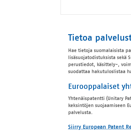
Tietoa palvelus
Hae tietoja suomalaisista pa
lisäsuojatodistuksista sekä 
perustiedot, käsittely-, voim
suodattaa hakutuloslistaa 
Eurooppalaiset yh
Yhtenäispatentti (Unitary P
keksintöjen suojaamiseen Eu
palvelusta.
Siirry European Patent R